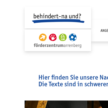
Springe zum Inhalt
Springe zur Fusszeile
ANGE
UNTER
Hier finden Sie unsere N
Die Texte sind in schwere