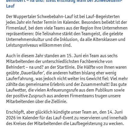
Behindert – na und? stellt erstmalig Team bei Schwebebahn-
Lauf
Der Wuppertaler Schwebebahn-Lauf ist bei Lauf-Begeisterten
jedes Jahr ein fester Termin im Kalender. Besonders beliebt ist der
Firmenlauf, bei dem viele Teams aus der Region ihre Unternehmen
repräsentieren: Die Teilnahme stärkt den Teamgeist, die gelebte
Unternehmenskultur und die Inklusion, da alle Altersklassen und
Leistungsniveaus willkommen sind.
Auch in diesem Jahr standen am 15. Juni ein Team aus sechs
Mitarbeitenden der unterschiedlichsten Fachbereiche von
Behindert – na und? an der Startlinie. Die Hälfte von ihnen waren
geübte ‚Dauerläufer‘, die anderen hatten bislang eher wenig
Lauferfahrung, was jedoch nicht weiter ins Gewicht fiel: Viel mehr
zählte das gemeinsame Erlebnis und der Zusammenhalt! Das gute
Laufwetter, die vielen Anfeuerungsrufe aus dem Publikum sowie
der positive Zuspruch aus anderen Firmenteams trugen unsere
Mitarbeitenden über die Ziellinie.
Erschöpft, aber glücklich kündigte unser Team an, den 14. Juni
2026 im Kalender für das Lauf-Event zu reservieren und innerhalb
des Kreises der Mitarbeitenden die Laufbegeisterung zu wecken.