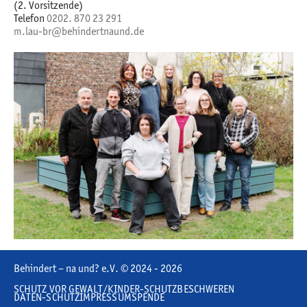
(2. Vorsitzende)
Telefon
0202. 870 23 291
m.lau-br@behindertnaund.de
Behindert – na und? e.V. © 2024 - 2026
SCHUTZ VOR GEWALT/KINDER-SCHUTZ
BESCHWEREN
DATEN-SCHUTZ
IMPRESSUM
SPENDE